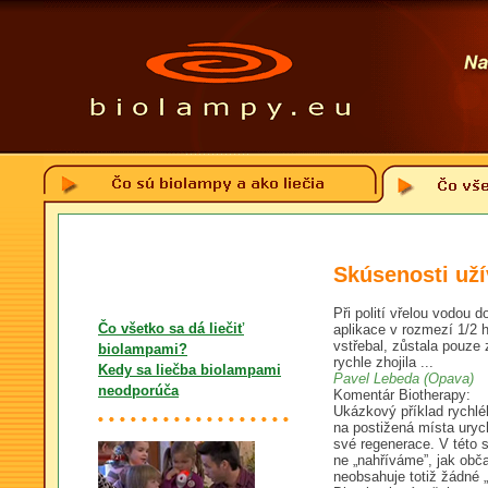
Skúsenosti uží
Při polití vřelou vodou 
Čo všetko sa dá liečiť
aplikace v rozmezí 1/2 
vstřebal, zůstala pouz
biolampami?
rychle zhojila ...
Kedy sa liečba biolampami
Pavel Lebeda (Opava)
neodporúča
Komentár Biotherapy:
Ukázkový příklad rychlé
na postižená místa uryc
své regenerace. V této 
ne „nahříváme”, jak obč
neobsahuje totiž žádné „h