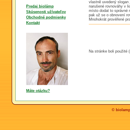
vlastně uvedený slogan 
Predaj biolámp
narušené rovnováhy v l
místo dodat to správné 
Skúsenosti užívateľov
pak už se o obnovení ro
Obchodné podmienky
Mnohokrát prověřené pravi
Kontakt
Na stránke boli použité 
Máte otázku?
© biolamp