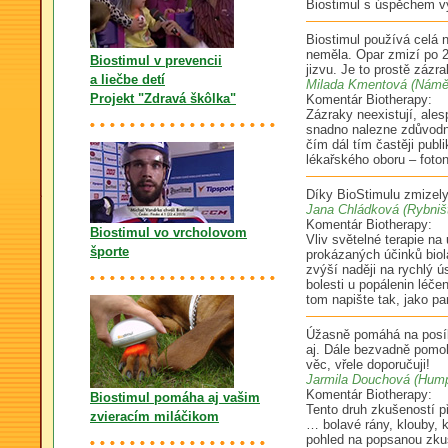
Biostimul s úspěchem vyu
Biostimul používá celá n
neměla. Opar zmizí po 2
Biostimul v prevencii
jizvu. Je to prostě zázra
a liečbe detí
Milada Kmentová (Námě
Projekt "Zdravá škôlka"
Komentár Biotherapy:
Zázraky neexistují, ales
snadno nalezne zdůvodně
čím dál tím častěji pub
lékařského oboru – foto
Díky BioStimulu zmizely
Jana Chládková (Rybniš
Komentár Biotherapy:
Biostimul vo vrcholovom
Vliv světelné terapie na
športe
prokázaných účinků biol
zvýší naději na rychlý ú
bolesti u popálenin léč
tom napište tak, jako p
Úžasně pomáhá na posíle
aj. Dále bezvadně pomoh
věc, vřele doporučuji!
Jarmila Douchová (Hump
Komentár Biotherapy:
Biostimul pomáha aj vašim
Tento druh zkušeností p
zvieracím miláčikom
… bolavé rány, klouby, 
pohled na popsanou zkuš