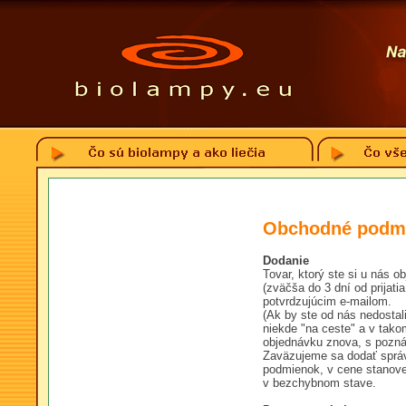
Obchodné podm
Dodanie
Tovar, ktorý ste si u nás
(zväčša do 3 dní od prijat
potvrdzujúcim e-mailom.
(Ak by ste od nás nedostal
niekde "na ceste" a v tako
objednávku znova, s poznám
Zaväzujeme sa dodať správ
podmienok, v cene stanov
v bezchybnom stave.