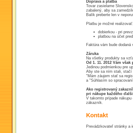
Doprava a platba
Tovar zasielame Slovensko
zabalený, aby sa zamedzil
Balík preberte len v nepo
Platbu je možné realizovať
dobierkou - pri prev
platbou na účet pre
Faktúra vám bude dodaná v
Záruka
Na všetky produkty sa vzťa
Od 1. 11. 2012 Vám však 
Jedinou podmienkou pre upl
Aby ste sa ním stali, stačí
"Mám záujem stať sa regis
a "Súhlasím so spracovaní
Ako registrovaný zakazn
pri nákupe každého ďalšie
V takomto prípade nákupu ď
zákazník.
Kontakt
Prevádzkovateľ stránky a 