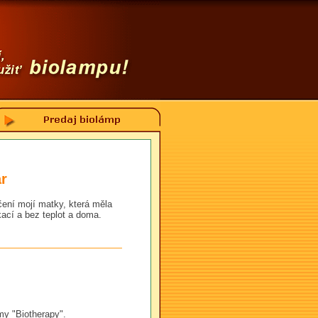
ar
ení mojí matky, která měla
kací a bez teplot a doma.
my "Biotherapy".