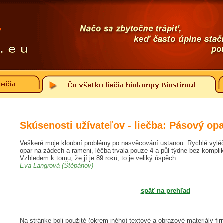
Skúsenosti užívateľov - liečba: Pásový op
Veškeré moje kloubní problémy po nasvěcování ustanou. Rychlé vyléč
opar na zádech a rameni, léčba trvala pouze 4 a půl týdne bez kompli
Vzhledem k tomu, že jí je 89 roků, to je veliký úspěch.
Eva Langrová (Štěpánov)
späť na prehľad
Na stránke boli použité (okrem iného) textové a obrazové materiály fir