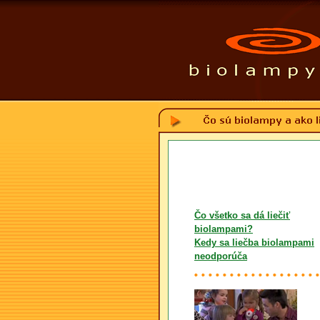
Čo všetko sa dá liečiť
biolampami?
Kedy sa liečba biolampami
neodporúča