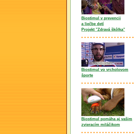
Biostimul v prevencii
a liečbe detí
Projekt "Zdravá škôlka"
Biostimul vo vrcholovom
športe
Biostimul pomáha aj vašim
zvieracím miláčikom