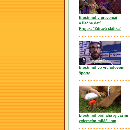
Biostimul v prevencii
a liečbe detí
Projekt "Zdravá škôlka"
Biostimul vo vrcholovom
športe
Biostimul pomáha aj vašim
zvieracím miláčikom