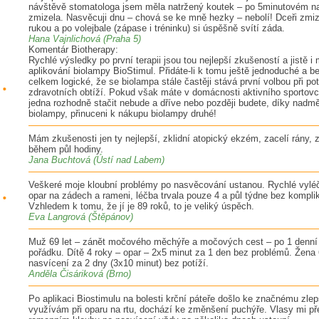
návštěvě stomatologa jsem měla natržený koutek – po 5minutovém na
zmizela. Nasvěcuji dnu – chová se ke mně hezky – nebolí! Dceři zmiz
rukou a po volejbale (zápase i tréninku) si úspěšně svítí záda.
Hana Vajnlichová (Praha 5)
Komentár Biotherapy:
Rychlé výsledky po první terapii jsou tou nejlepší zkušeností a jistě i
aplikování biolampy BioStimul. Přidáte-li k tomu ještě jednoduché a b
celkem logické, že se biolampa stále častěji stává první volbou při p
zdravotních obtíží. Pokud však máte v domácnosti aktivního sportovce
jedna rozhodně stačit nebude a dříve nebo později budete, díky nadm
biolampy, přinuceni k nákupu biolampy druhé!
Mám zkušenosti jen ty nejlepší, zklidní atopický ekzém, zacelí rány, z
během půl hodiny.
Jana Buchtová (Ústí nad Labem)
Veškeré moje kloubní problémy po nasvěcování ustanou. Rychlé vyléč
opar na zádech a rameni, léčba trvala pouze 4 a půl týdne bez kompli
Vzhledem k tomu, že jí je 89 roků, to je veliký úspěch.
Eva Langrová (Štěpánov)
Muž 69 let – zánět močového měchýře a močových cest – po 1 denní a
pořádku. Dítě 4 roky – opar – 2x5 minut za 1 den bez problémů. Žena 6
nasvícení za 2 dny (3x10 minut) bez potíží.
Anděla Čisáriková (Brno)
Po aplikaci Biostimulu na bolesti krční páteře došlo ke značnému zle
využívám při oparu na rtu, dochází ke změnšení puchýře. Vlasy mi p