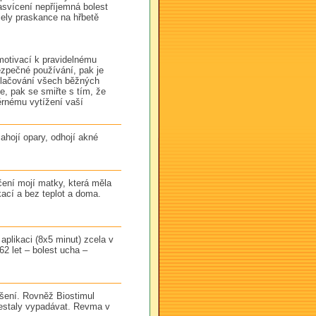
svícení nepříjemná bolest
ely praskance na hřbetě
 motivací k pravidelnému
ezpečné používání, pak je
otlačování všech běžných
, pak se smiřte s tím, že
ěrnému vytížení vaší
ahojí opary, odhojí akné
ení mojí matky, která měla
kací a bez teplot a doma.
plikaci (8x5 minut) zcela v
2 let – bolest ucha –
pšení. Rovněž Biostimul
řestaly vypadávat. Revma v