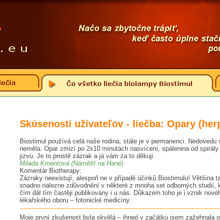
Skúsenosti užívateľov - liečba: Opary (her
Biostimul používá celá naše rodina, stále je v permanenci. Nedovedu si
neměla. Opar zmizí po 2x10 minutách nasvícení, spálenina od spirály
jizvu. Je to prostě zázrak a já vám za to děkuji.
Milada Kmentová (Náměšť na Hané)
Komentár Biotherapy:
Zázraky neexistují, alespoň ne v případě účinků Biostimulu! Většina 
snadno nalezne zdůvodnění v některé z mnoha set odborných studií, k
čím dál tím častěji publikovány i u nás. Důkazem toho je i vznik nov
lékařského oboru – fotonické medicíny.
Moje první zkušenost byla skvělá – ihned v začátku jsem zažehnala op