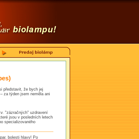
pes)
 představit, že bych jej
 – za týden jsem neměla ani
tzv. "zázračných" uzdravení
teré jsou v posledních letech
ého specializovaného
ar, bolesti hlavy! Po