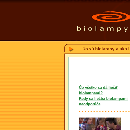
Čo všetko sa dá liečiť
biolampami?
Kedy sa liečba biolampami
neodporúča