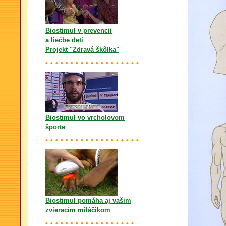
Biostimul v prevencii
a liečbe detí
Projekt "Zdravá škôlka"
Biostimul vo vrcholovom
športe
Biostimul pomáha aj vašim
zvieracím miláčikom