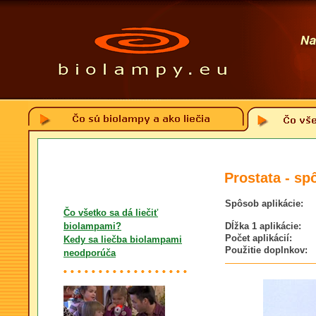
Prostata - sp
Spôsob aplikácie:
Čo všetko sa dá liečiť
biolampami?
Dĺžka 1 aplikácie:
Počet aplikácií:
Kedy sa liečba biolampami
Použitie doplnkov:
neodporúča