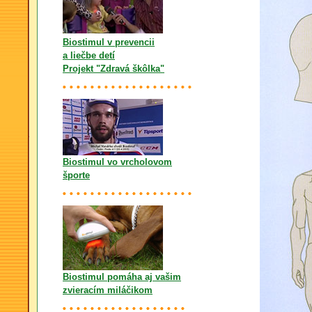
Biostimul v prevencii
a liečbe detí
Projekt "Zdravá škôlka"
Biostimul vo vrcholovom
športe
Biostimul pomáha aj vašim
zvieracím miláčikom