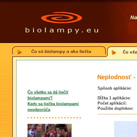
Neplodnosť -
Spôsob aplikácie:
Čo všetko sa dá liečiť
biolampami?
Dĺžka 1 aplikácie:
Počet aplikácií:
Kedy sa liečba biolampami
Použitie doplnkov:
neodporúča