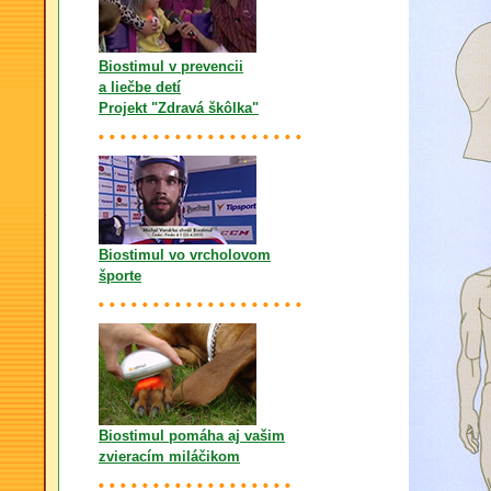
Biostimul v prevencii
a liečbe detí
Projekt "Zdravá škôlka"
Biostimul vo vrcholovom
športe
Biostimul pomáha aj vašim
zvieracím miláčikom