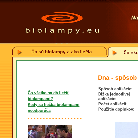
Dna - spôsob 
Spôsob aplikácie:
Čo všetko sa dá liečiť
Dĺžka jednotlivej
biolampami?
aplikácie:
Počet aplikácií:
Kedy sa liečba biolampami
Použitie doplnkov:
neodporúča