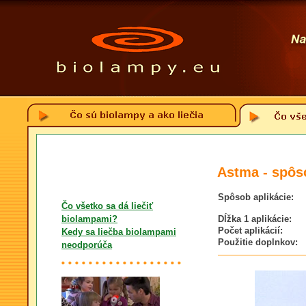
Astma - spôs
Spôsob aplikácie:
Čo všetko sa dá liečiť
biolampami?
Dĺžka 1 aplikácie:
Počet aplikácií:
Kedy sa liečba biolampami
Použitie doplnkov:
neodporúča