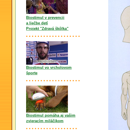
Biostimul v prevencii
a liečbe detí
Projekt "Zdravá škôlka"
Biostimul vo vrcholovom
športe
Biostimul pomáha aj vašim
zvieracím miláčikom