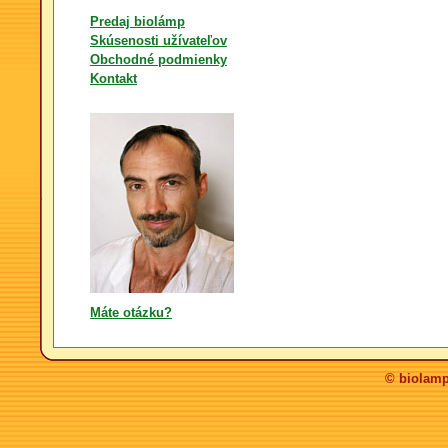
Predaj biolámp
Skúsenosti užívateľov
Obchodné podmienky
Kontakt
Máte otázku?
© biolamp