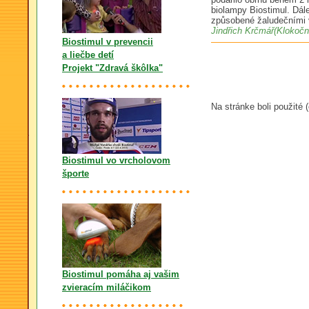
biolampy Biostimul. Dále
způsobené žaludečními v
Jindřich Krčmář(Klokočn
Biostimul v prevencii
a liečbe detí
Projekt "Zdravá škôlka"
Na stránke boli použité 
Biostimul vo vrcholovom
športe
Biostimul pomáha aj vašim
zvieracím miláčikom