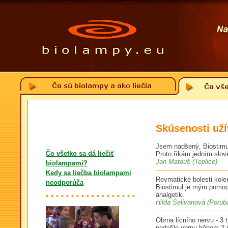
Skúsenosti uží
Jsem nadšený, Biostimul
Čo všetko sa dá liečiť
Proto říkám jedním slov
Jan Matouš (Teplice)
biolampami?
Kedy sa liečba biolampami
Revmatické bolesti kolen
neodporúča
Biostimul je mým pomocn
analgetik.
Hilda Selivanová (Porub
Obrna lícního nervu - 3
podařilo obrnu během 2 