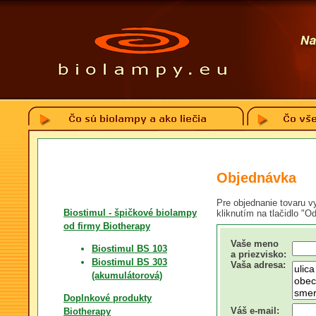
Objednávka
Pre objednanie tovaru vy
Biostimul - špičkové biolampy
kliknutím na tlačidlo "O
od firmy Biotherapy
Vaše meno
Biostimul BS 103
a priezvisko:
Biostimul BS 303
Vaša adresa:
(akumulátorová)
Doplnkové produkty
Váš e-mail:
Biotherapy