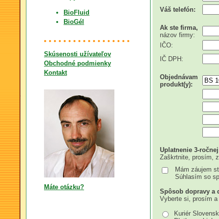
Váš telefón:
BioFluid
BioGél
Ak ste firma,
názov firmy:
IČO:
Skúsenosti užívateľov
IČ DPH:
Obchodné podmienky
Kontakt
Objednávam
produkt(y):
Uplatnenie 3-ročnej
Zaškrtnite, prosím, 
Mám záujem sta
Súhlasím so sp
Máte otázku?
Spôsob dopravy a 
Vyberte si, prosím a
Kuriér Slovensk