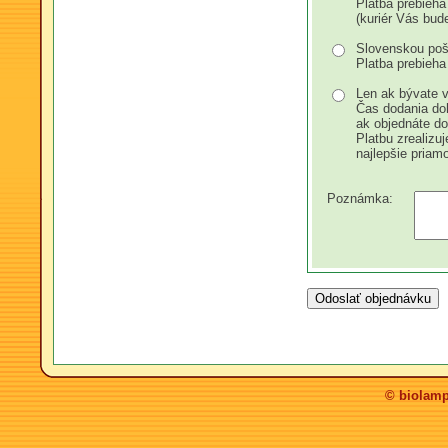
Platba prebieha 
(kuriér Vás bud
Slovenskou pošt
Platba prebieha 
Len ak bývate 
Čas dodania do
ak objednáte do
Platbu zrealizu
najlepšie priam
Poznámka:
© biolamp